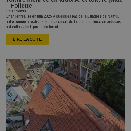
générer un
– Foliette
identifiant
unique
Lieu : Namur
pour
Chantier réalisé en juin 2025 À quelques pas de la Citadelle de Namur,
chaque
notre équipe a réalisé le remplacement de la toiture inclinée en ardoises
visiteur afin
de
naturelles, ainsi que l’isolation et
maintenir
l'intégrité
de la
LIRE LA SUITE
session et
d'améliorer
Politique de confidentialité de
l'expérience
Google
utilisateur
sur le site.