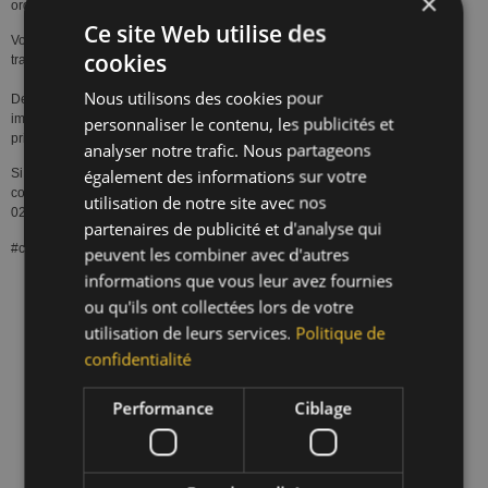
×
organisé par Seenons.
Ce site Web utilise des
Vous aussi vous avez un projet de rénovation de votre toiture et voulez
cookies
travailler une entreprise engagée ?
Nous utilisons des cookies pour
Des habitations familiales aux bâtiments industriels, en passant par les
immeubles à appartements, nous sommes votre partenaire en toiture
personnaliser le contenu, les publicités et
privilégié.
analyser notre trafic. Nous partageons
également des informations sur votre
Si vous souhaitez un rendez-vous ou un conseil, n’hésitez pas à nous
contacter par mail à l’adresse info@toiture.be
ou par téléphone au
utilisation de notre site avec nos
02/366.03.52
partenaires de publicité et d'analyse qui
#circularité #durabilité #bitume #seenons #BRN
peuvent les combiner avec d'autres
informations que vous leur avez fournies
ou qu'ils ont collectées lors de votre
utilisation de leurs services.
Politique de
confidentialité
Performance
Ciblage