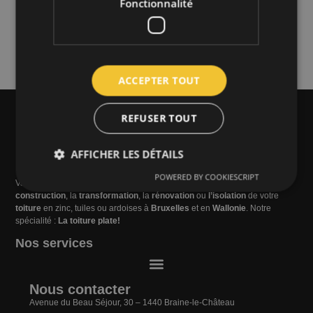
Fonctionnalité
recyclage bitume
ACCEPTER TOUT
REFUSER TOUT
AFFICHER LES DÉTAILS
POWERED BY COOKIESCRIPT
Vanderlinden Etanchéité s’occupe de tous les travaux de toiture : la
construction
, la
transformation
, la
rénovation
ou
l’isolation
de votre
toiture
en zinc, tuiles ou ardoises à
Bruxelles
et en
Wallonie
. Notre
Performance
Ciblage
Fonctionnalité
spécialité :
La toiture plate!
Les cookies de performance sont utilisés pour voir
Nos services
comment les visiteurs utilisent le site Web, par
exemple les cookies d'analyse. Ces cookies ne
peuvent pas être utilisés pour identifier directement
un visiteur spécifique.
Nous contacter
Avenue du Beau Séjour, 30 – 1440 Braine-le-Château